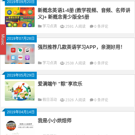
2019年09月20日
新概念英语1-4册 (教学视频、音频、名师讲
义)+ 新概念青少版全5册
学习点滴
2591 人阅读
0 条评论
Music
2019年07月28日
强烈推荐几款英语学习APP，亲测好用！
学习点滴
2538 人阅读
0 条评论
2019年05月29日
爱满端午 “粽”享欢乐
假日活动
2326 人阅读
0 条评论
2019年04月14日
我是小小烘焙师