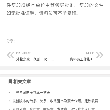
件复印须经本单位主管领导批准。复印的文件
如无批准证明，资料员可不予复印。
分享：
PREVIOUS:
NEXT:
外物之味，久则可厌；读书之味，愈久愈深
资料员工作指引
相关文章
•
世界各国电压频率一览表
•
最新版本的借条、欠条、收条范本及要点介绍，建议收藏
•
公司公章、合同章、财务章、发票章、法定代表人印章有什么区别？