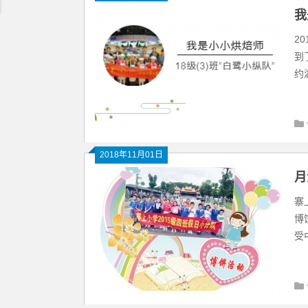
我
2
到
约
2018年11月01日
月
寨
博
受