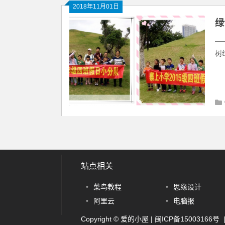
2018年11月01日
绿
—
树
站点相关
•
菜鸟教程
•
思缘设计
•
阿里云
•
电脑报
Copyright © 爱的小屋 |
闽ICP备15003166号
|