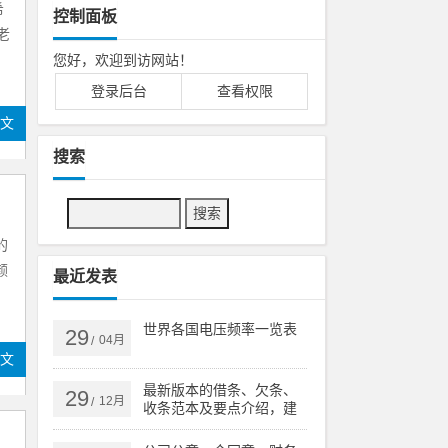
希
控制面板
老
您好，欢迎到访网站！
登录后台
查看权限
全文
搜索
的
颜
最近发表
世界各国电压频率一览表
29
04月
/
全文
最新版本的借条、欠条、
29
12月
/
收条范本及要点介绍，建
议收藏