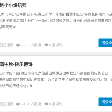
是小小烘焙师
019年3月17日星期日下午,寨上小学一年3班”白鹭小纵队”在家长的陪伴下,
了湖里麦德龙商场,开启了一场小小烘焙师之旅。孩子们兴高采烈的准时赴
湖里麦德龙...
阅读
假日活动
2339 人阅读
0 条评论
满中秋•快乐博饼
上小学四(4)班假日小分队之仙岳山博饼活动中秋佳节是我国的传统节日，
饼是闽南独特的中秋历史文化，为了让学生了解中秋节由来及风俗习惯，
中秋节的传统文化，9...
阅读
假日活动
2461 人阅读
0 条评论