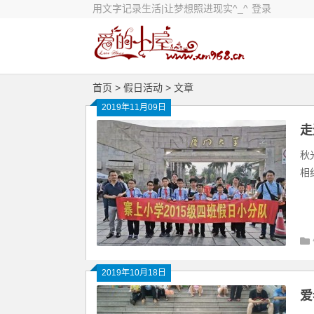
用文字记录生活|让梦想照进现实^_^
登录
首页
>
假日活动
> 文章
2019年11月09日
走
秋
相
2019年10月18日
爱