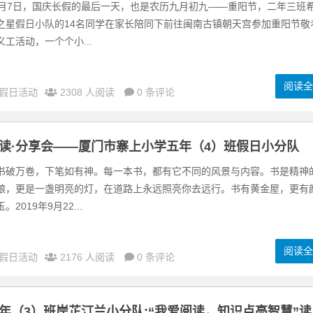
0月7日，国庆长假的最后一天，也是农历九月初九——重阳节，二年三班
之星假日小队的14名同学在家长陪同下前往闽南古镇朝天宫参加重阳节敬
义工活动，一个个小...
阅读
假日活动
2308 人阅读
0 条评论
读·分享会——厦门市寨上小学五年（4）班假日小分队
书破万卷，下笔如有神。每一本书，都有它不同的风景与内容。书是精神
粮，更是一盏明亮的灯，在道路上永远照亮你去远行。书有黄金屋，更有
。2019年9月22...
阅读
假日活动
2176 人阅读
0 条评论
年（3）班岸芷汀兰小分队:“我爱阅读，知识点亮智慧”读