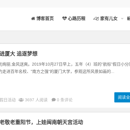
博客首页
心路历程
家有儿女
进厦大 追逐梦想
光绚丽,金风送爽。2019年10月27日早上，五年（4）班的“航标”假日小分
约走进百年名校、"南方之强"的厦门大学，参观这所风景如画的...
阅读
假日活动
3697 人阅读
0 条评论
老敬老重阳节，上娃闽南朝天宫活动