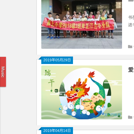
书
书
书
进
2019年05月29日
Music
爱
爱
2019年04月14日