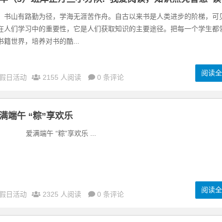
沙龙活动
山有路勤为径，学海无涯苦作舟。自古以来书是人类进步的阶梯，可
在人们学习中的重要性，它是人们获取知识的主要途径。把每一个学生都
书籍世界，培养对书的酷...
阅读
假日活动
2155 人阅读
0 条评论
满端午 “粽”享欢乐
满端午 “粽”享欢乐 ...
阅读
假日活动
2325 人阅读
0 条评论