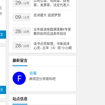
公司公章、合同章、财务
29
12月
/
章、发票章、法定代表人
见
印章有什么区别？
领
走进厦大 追逐梦想
09
11月
/
五年级讲座圆满落幕‖专家
28
10月
/
教你如何应战高年段压
全文
力！
读书点亮智慧，书香润泽
28
10月
/
心灵--五年（4）班“小小朗
读者”活动
最新留言
访客
麻烦您分享密码吧
全文
站点信息