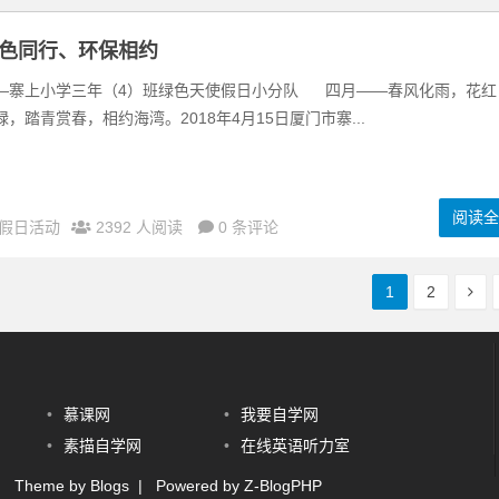
色同行、环保相约
—寨上小学三年（4）班绿色天使假日小分队 四月——春风化雨，花红
绿，踏青赏春，相约海湾。2018年4月15日厦门市寨...
阅读
假日活动
2392 人阅读
0 条评论
1
2
•
慕课网
•
我要自学网
•
素描自学网
•
在线英语听力室
 Theme by
Blogs
| Powered by
Z-BlogPHP