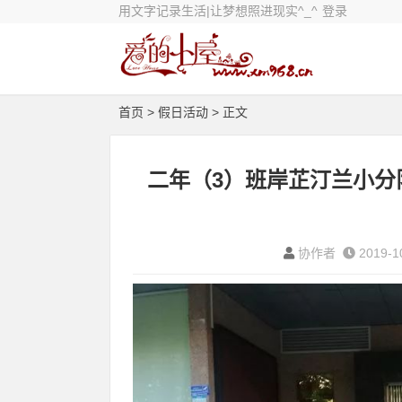
用文字记录生活|让梦想照进现实^_^
登录
首页
>
假日活动
> 正文
二年（3）班岸芷汀兰小分
协作者
2019-1