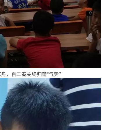
沉舟，百二秦关终归楚”气势？