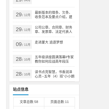
04月
/
参
最新版本的借条、欠条、
29
12月
/
收条范本及要点介绍，建
议收藏
学
公司公章、合同章、财务
29
12月
/
章、发票章、法定代表人
印章有什么区别？
走进厦大 追逐梦想
09
11月
/
五年级讲座圆满落幕‖专家
28
10月
/
教你如何应战高年段压
力！
读书点亮智慧，书香润泽
28
10月
/
心灵--五年（4）班“小小朗
读者”活动
站点信息
文章总数:58
页面总数:11