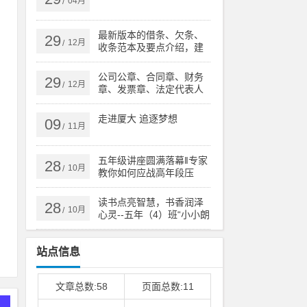
04月
/
最新版本的借条、欠条、
29
12月
/
收条范本及要点介绍，建
议收藏
公司公章、合同章、财务
29
12月
/
章、发票章、法定代表人
印章有什么区别？
走进厦大 追逐梦想
09
11月
/
五年级讲座圆满落幕‖专家
28
10月
/
教你如何应战高年段压
力！
读书点亮智慧，书香润泽
：
28
10月
/
心灵--五年（4）班“小小朗
读者”活动
站点信息
文章总数:58
页面总数:11