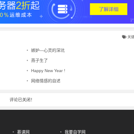
关
•
嫉妒—心灵的深坑
•
燕子生了
•
Happy New Year !
•
网络情感的自述
评论已关闭！
•
慕课网
•
我要自学网