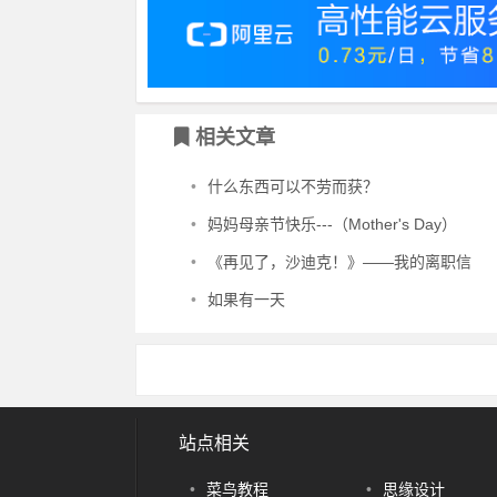
相关文章
•
什么东西可以不劳而获？
•
妈妈母亲节快乐---（Mother's Day）
•
《再见了，沙迪克！》——我的离职信
•
如果有一天
站点相关
•
菜鸟教程
•
思缘设计