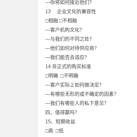
—你将如何接近他们？
13 企业文化的兼容性
□相融 □不相融
—客户机构文化？
—与我们的不同之处？
—他们如何对待供应商？
—我们能否去适应？
14 非正式的购买标准
□明确 □不明确
—客户实际上如何做决定？
—有哪些无形的或不确定的因素？
—我们有哪些人的私下意见？
四、值得赢吗？
15、短期收益
□高 □低