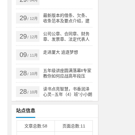
04月
/
最新版本的借条、欠条、
29
12月
/
收条范本及要点介绍，建
议收藏
公司公章、合同章、财务
29
12月
/
章、发票章、法定代表人
印章有什么区别？
走进厦大 追逐梦想
09
11月
/
五年级讲座圆满落幕‖专家
28
10月
/
教你如何应战高年段压
力！
读书点亮智慧，书香润泽
28
10月
/
心灵--五年（4）班“小小朗
读者”活动
站点信息
文章总数:58
页面总数:11